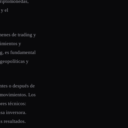
criptomonedas,
 y el
menes de trading y
vimientos y
ng, es fundamental
geopolíticas y
ntes o después de
 movimientos. Los
res técnicos:
sa inversora.
s resultados.