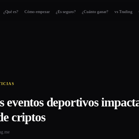
¿Qué es?
Cómo empezar
¿Es seguro?
¿Cuánto ganar?
vs Trading
TICIAS
 eventos deportivos impacta
de criptos
ing.me