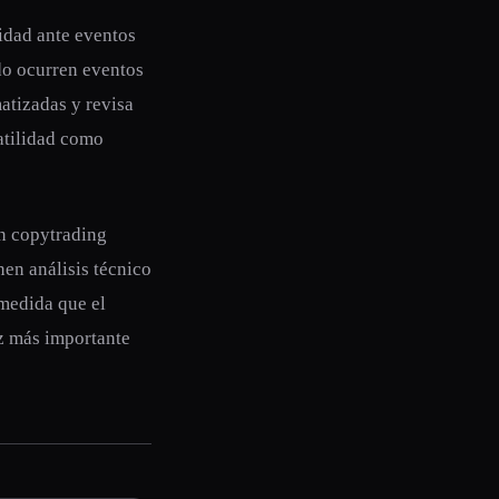
lidad ante eventos
ndo ocurren eventos
matizadas y revisa
atilidad como
an copytrading
nen análisis técnico
medida que el
z más importante