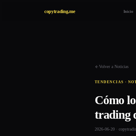
copytrading.me
Inicio
Volver a Noticias
TENDENCIAS · NO
Cómo los
trading 
2026-06-20 · copytrad