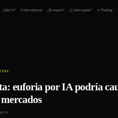
¿Qué es?
Cómo empezar
¿Es seguro?
¿Cuánto ganar?
vs Trading
CIAS
ta: euforia por IA podría ca
n mercados
ing.me