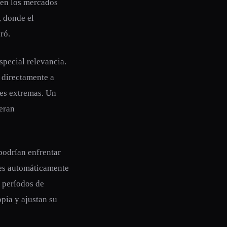
 en los mercados
, donde el
ró.
special relevancia.
a directamente a
nes extremas. Un
peran
 podrían enfrentar
ues automáticamente
e períodos de
pia y ajustan su