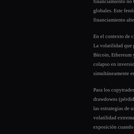
financiamiento no 
globales. Este fenó
financiamiento alt
En el contexto de c
La volatilidad que 
Bitcoin, Ethereum 
colapso en inversi
simultáneamente en
Para los copytrader
drawdowns (pérdida
las estrategias de 
volatilidad extrem
exposición cuando 