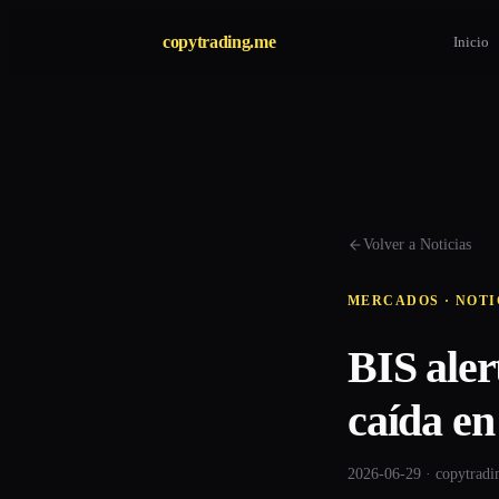
copytrading.me
Inicio
Volver a Noticias
MERCADOS · NOTI
BIS aler
caída e
2026-06-29 · copytrad