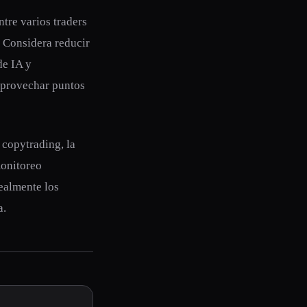
tre varios traders
. Considera reducir
de IA y
aprovechar puntos
 copytrading, la
monitoreo
realmente los
a.