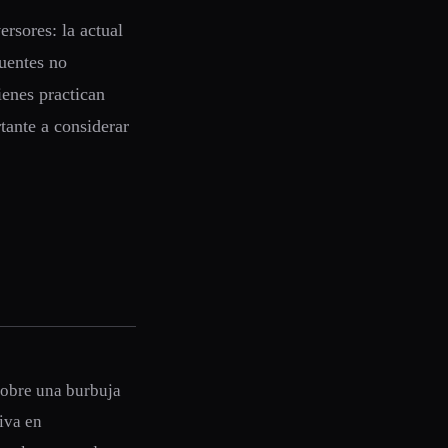
rsores: la actual
fuentes no
ienes practican
tante a considerar
sobre una burbuja
siva en