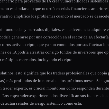
bancario para proyectos de IA crea vulnerabilidades sistémicas
meno es similar a lo que ocurrió en crisis financieras anteriores
ernativo amplificó los problemas cuando el mercado se desacele
riptomonedas y mercados digitales, esta advertencia adquiere e
podría generarse por una corrección en el sector de IA afectarí
y otros activos cripto, que ya son conocidos por sus fluctuacio
ones de IA podría arrastrar consigo fondos de inversores que o
 múltiples mercados, incluyendo el cripto.
slatinos, esto significa que los traders profesionales que copia
s) más profundos de lo normal en los próximos meses. Si sig
un trader experto, es crucial monitorear cómo responden durant
a. Los copytradersexperimentados diversifican sus fuentes de co
detectan señales de riesgo sistémico como esta.