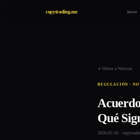
copytrading.me
Inicio
Volver a Noticias
REGULACIÓN · NO
Acuerdo
Qué Sign
2026-05-10 · copytrad