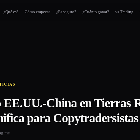
¿Qué es?
Cómo empezar
¿Es seguro?
¿Cuánto ganar?
vs Trading
TICIAS
 EE.UU.-China en Tierras R
ifica para Copytradersistas
ing.me