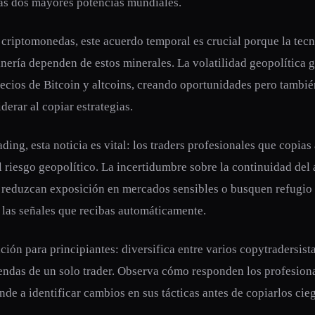
as dos mayores potencias mundiales.
 criptomonedas, este acuerdo temporal es crucial porque la tec
inería dependen de estos minerales. La volatilidad geopolítica 
ecios de Bitcoin y altcoins, creando oportunidades pero tambié
derar al copiar estrategias.
ading, esta noticia es vital: los traders profesionales que copias
l riesgo geopolítico. La incertidumbre sobre la continuidad de
 reduzcan exposición en mercados sensibles o busquen refugio
 las señales que recibas automáticamente.
ón para principiantes: diversifica entre varios copytradersist
endas de un solo trader. Observa cómo responden los profesiona
nde a identificar cambios en sus tácticas antes de copiarlos ci