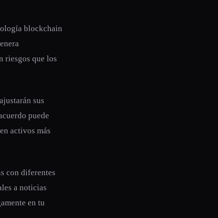
nología blockchain
genera
n riesgos que los
 ajustarán sus
l acuerdo puede
 en activos más
as con diferentes
les a noticias
egamente en tu